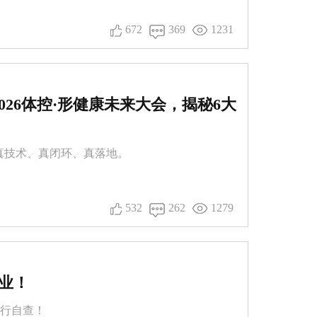
672
369
1231
26体控·形健康未来大会，揭秘6大
—真技术、真闭环、真落地。
532
262
1279
业！
同行自查！