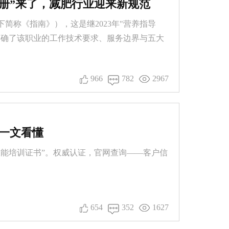
册”来了，减肥行业迎来新规范
简称《指南》），这是继2023年"营养指导
明确了该职业的工作技术要求、服务边界与五大
966
782
2967
一文看懂
能培训证书”。权威认证，官网查询——客户信
654
352
1627