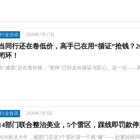
行业活动
2026年7月17日
当同行还在卷低价，高手已在用“循证”抢钱？20
闭环！
当"减脂"还在卷价格，"形体"已经走向循证与匠心。这一次—
行业咨讯
2026年7月3日
14部门联合整治美业，5个雷区，踩线即罚款停
2026执法大年，减肥门店这5个雷区踩一个就“爆”——赶紧转给