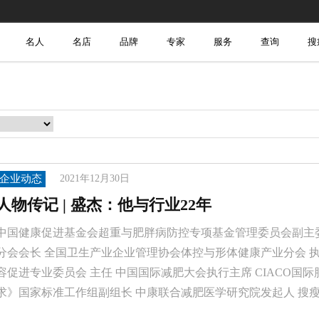
名人
名店
品牌
专家
服务
查询
搜
企业动态
2021年12月30日
人物传记 | 盛杰：他与行业22年
中国健康促进基金会超重与肥胖病防控专项基金管理委员会副主
分会会长 全国卫生产业企业管理协会体控与形体健康产业分会 
容促进专业委员会 主任 中国国际减肥大会执行主席 CIACO国
求》国家标准工作组副组长 中康联合减肥医学研究院发起人 搜瘦网