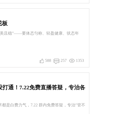
花板
形美且稳”——要体态匀称、轻盈健康、状态年
588
257
1353
打通！7.22免费直播答疑，专治各
是白费力气，7.22 群内免费答疑，专治"管不