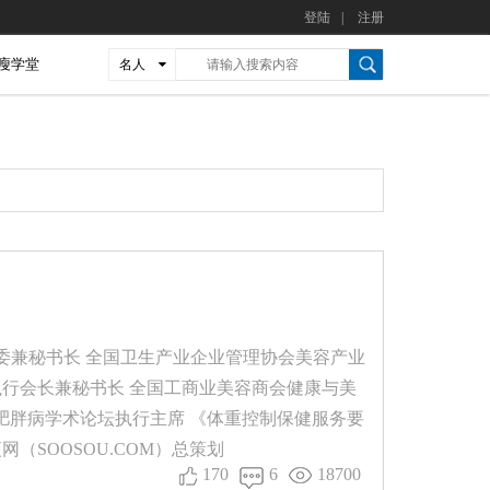
登陆
|
注册
瘦学堂
名人
委兼秘书长 全国卫生产业企业管理协会美容产业
执行会长兼秘书长 全国工商业美容商会健康与美
际肥胖病学术论坛执行主席 《体重控制保健服务要
（SOOSOU.COM）总策划
170
6
18700