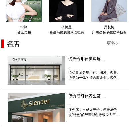
李婷
马铭昱
周长梅
黛艺美拉
秦皇岛聚宸健康管理有
广州蔓藤俏生物科技有
限公司
限公司
悦纤秀形体美容连...
...
悦亿集团是集生产、研发、教育、
连锁为一体的综合型企业，悦亿...
伊秀彦纤体养生荟...
...
伊秀彦，自成立开始，便秉承传
统”特色”的经营理念持续投入巨...