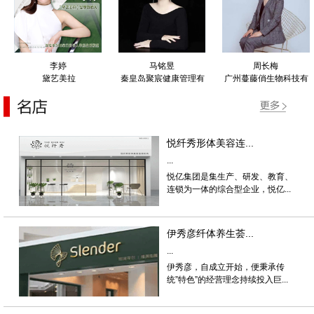
李婷
马铭昱
周长梅
黛艺美拉
秦皇岛聚宸健康管理有
广州蔓藤俏生物科技有
限公司
限公司
悦纤秀形体美容连...
...
悦亿集团是集生产、研发、教育、
连锁为一体的综合型企业，悦亿...
伊秀彦纤体养生荟...
...
伊秀彦，自成立开始，便秉承传
统”特色”的经营理念持续投入巨...