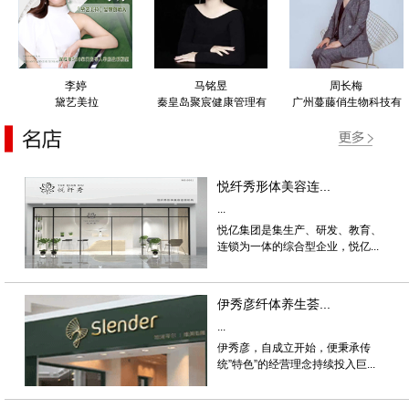
李婷
马铭昱
周长梅
黛艺美拉
秦皇岛聚宸健康管理有
广州蔓藤俏生物科技有
限公司
限公司
悦纤秀形体美容连...
...
悦亿集团是集生产、研发、教育、
连锁为一体的综合型企业，悦亿...
伊秀彦纤体养生荟...
...
伊秀彦，自成立开始，便秉承传
统”特色”的经营理念持续投入巨...