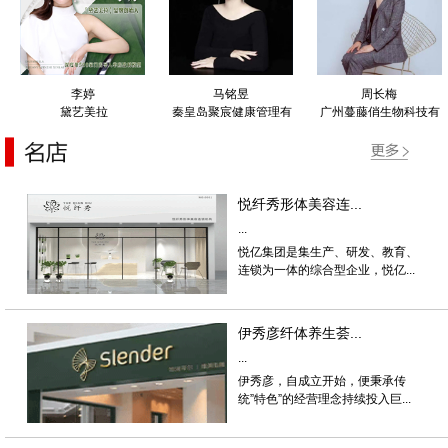
李婷
马铭昱
周长梅
黛艺美拉
秦皇岛聚宸健康管理有
广州蔓藤俏生物科技有
限公司
限公司
悦纤秀形体美容连...
...
悦亿集团是集生产、研发、教育、
连锁为一体的综合型企业，悦亿...
伊秀彦纤体养生荟...
...
伊秀彦，自成立开始，便秉承传
统”特色”的经营理念持续投入巨...