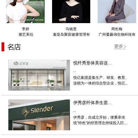
李婷
马铭昱
周长梅
黛艺美拉
秦皇岛聚宸健康管理有
广州蔓藤俏生物科技有
限公司
限公司
悦纤秀形体美容连...
...
悦亿集团是集生产、研发、教育、
连锁为一体的综合型企业，悦亿...
伊秀彦纤体养生荟...
...
伊秀彦，自成立开始，便秉承传
统”特色”的经营理念持续投入巨...