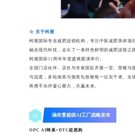
☆ 关于柯瘦
柯瘦国际专业减肥连锁机构，专注中医减肥美体项目
融合现代科技，走出了一条特色鲜明的减肥连锁之
柯瘦国际11周年年度盛典圆满举行。
全国门店伙伴、店长与专家团队齐聚一堂。荣耀与
与温度，多轮抽奖与颁奖礼致敬每一位实干者。全
将携手伙伴凝心聚力，共赢未来。
涵依萱超级AI工厂战略发布
0
2
OPC AI蜂巢+DTC超惠购