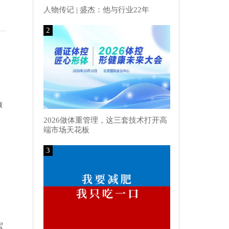
人物传记 | 盛杰：他与行业22年
2
康
2026做体重管理，这三套技术打开高
端市场天花板
3
宏