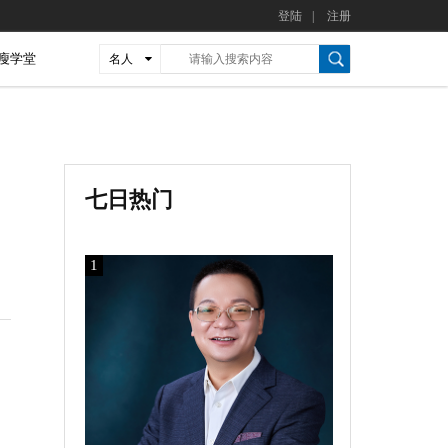
登陆
|
注册
瘦学堂
名人
七日热门
1