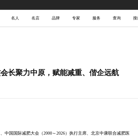
名人
名店
品牌
专家
服务
查询
搜
盛杰会长聚力中原，赋能减重、偕企远航
中国国际减肥大会（2000～2026）执行主席、北京中康联合减肥医